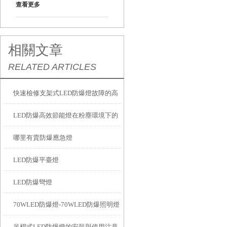
查看更多
相關文章
RELATED ARTICLES
快速檢修支架式LED防爆燈故障的高
LED防爆高效節能燈在粉塵環境下的
效技巧
哪里有賣防爆應急燈
密封維護與散熱清潔指南
LED防爆平臺燈
LED防爆彎燈
70WLED防爆燈-70WLED防爆照明燈
吊桿式LED防爆燈的安裝與使用注意