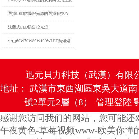
選擇LED防爆燈光源的選擇有技巧
事項
法蘭式LED防爆投光燈
中山60W70W80W100WLED防爆燈
迅元貝力科技（武漢）有限公司咨
地址： 武漢市東西湖區東吳大道
號2單元2層（8）
管理登陸
鄂
感谢您访问我们的网站，您可能还
午夜黄色-草莓视频www-欧美你懂