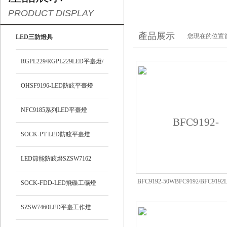
PRODUCT DISPLAY
產品展示
您現在的位置
LED三防燈具
RGPL229/RGPL229LED平臺燈/
泛光燈
OHSF9196-LED防眩平臺燈
NFC9185系列LED平臺燈
SOCK-PT LED防眩平臺燈
LED節能防眩燈SZSW7162
BFC9192-50WBFC9192/BFC919
SOCK-FDD-LED飛碟工礦燈
燈
SZSW7460LED平臺工作燈