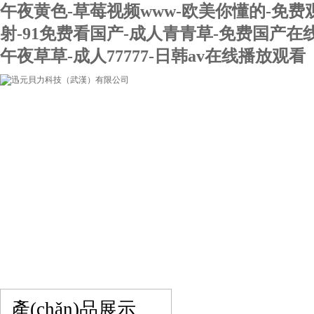
午夜黄色-草莓视频www-欧美你懂的-免费
射-91免费看国产-成人青青草-免费国产在
午夜草草-成人77777-日韩av在线播放观看
網(wǎng)站首頁(yè)
關(guān)于我們
產(chǎn)品展示
在線留言
聯(lián)系我們
產(chǎn)品展示