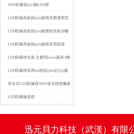
30W防爆節(jié)能LED燈
(huán)境下的密封維護(hù)與散熱清潔
LED防爆高效節(jié)能燈具體適用范
指南
LED防爆高效節(jié)能燈的安裝步驟
圍
LED防爆高效節(jié)能燈采用高強
LED防爆燈光衰,主要問(wèn)題有3種
(qiáng)度合金材料
LED防爆燈采用led的設(shè)計(jì)優
管吊式LED防爆燈30W-投光燈燈廠家
(yōu)缺點(diǎn)
LED防爆隧道燈
迅元貝力科技（武漢）有限公司咨