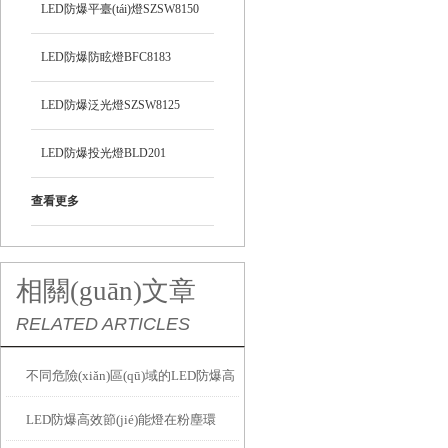
LED防爆平臺(tái)燈SZSW8150
LED防爆防眩燈BFC8183
LED防爆泛光燈SZSW8125
LED防爆投光燈BLD201
查看更多
相關(guān)文章
RELATED ARTICLES
不同危險(xiǎn)區(qū)域的LED防爆高
LED防爆高效節(jié)能燈在粉塵環
效節(jié)能燈選型與安裝實(shí)錄