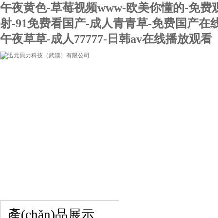
午夜黄色-草莓视频www-欧美你懂的-免费
射-91免费看国产-成人青青草-免费国产在
午夜草草-成人77777-日韩av在线播放观看
網(wǎng)站首頁(yè)
關(guān)于我們
產(chǎn)品展示
在線留言
聯(lián)系我們
產(chǎn)品展示