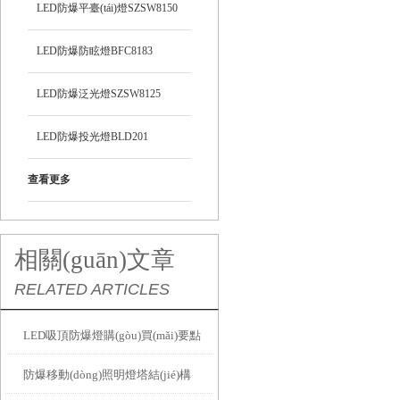
LED防爆平臺(tái)燈SZSW8150
LED防爆防眩燈BFC8183
LED防爆泛光燈SZSW8125
LED防爆投光燈BLD201
查看更多
相關(guān)文章
RELATED ARTICLES
LED吸頂防爆燈購(gòu)買(mǎi)要點
防爆移動(dòng)照明燈塔結(jié)構
(diǎn)