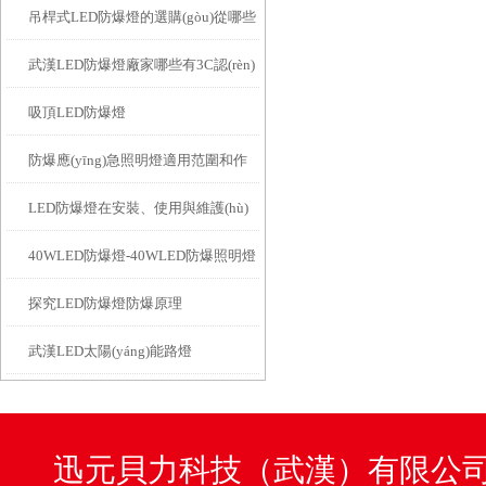
吊桿式LED防爆燈的選購(gòu)從哪些
(gòu)特性都有什么？
武漢LED防爆燈廠家哪些有3C認(rèn)
方面考慮
吸頂LED防爆燈
證的
防爆應(yīng)急照明燈適用范圍和作
LED防爆燈在安裝、使用與維護(hù)
用原理分別是什么？
40WLED防爆燈-40WLED防爆照明燈
上有哪些特殊要求
探究LED防爆燈防爆原理
武漢LED太陽(yáng)能路燈
迅元貝力科技（武漢）有限公司咨詢(x