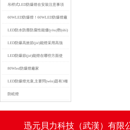
吊桿式LED防爆燈在安裝注意事項
(lái)還有這些特點(diǎn)
60WLED防爆燈！60WLED防爆燈廠
(xiàng)
LED防水防塵防腐性能優(yōu)勢(shì)
家、價(jià)格
LED防爆高效節(jié)能燈采用高強
有哪些呢
LED防爆節(jié)能燈在哪些方面使
(qiáng)度合金材料
80Wled防爆燈廠家
用？
LED防爆燈光衰,主要問(wèn)題有3種
防眩燈
迅元貝力科技（武漢）有限公司咨