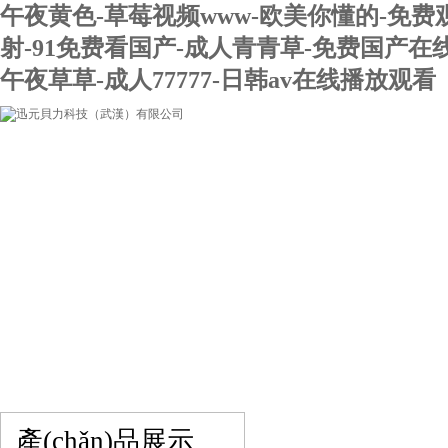
午夜黄色-草莓视频www-欧美你懂的-免费
射-91免费看国产-成人青青草-免费国产在
午夜草草-成人77777-日韩av在线播放观看
網(wǎng)站首頁(yè)
關(guān)于我們
產(chǎn)品展示
在線留言
聯(lián)系我們
產(chǎn)品展示